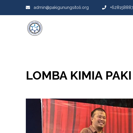
admin@pakigunungsitoli.org
+628158887
LOMBA KIMIA PAKI