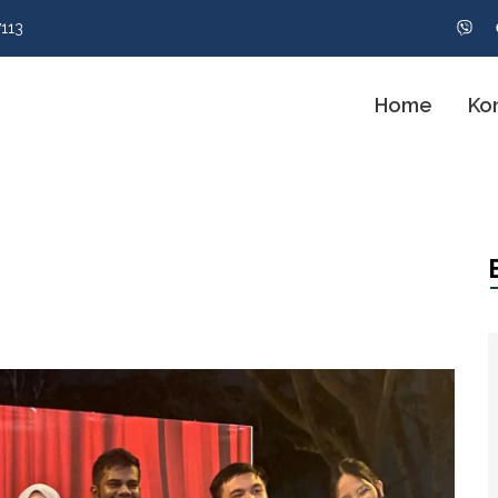
113
Home
Ko